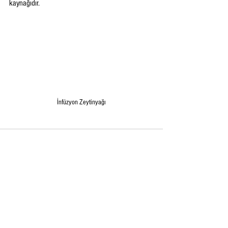
kaynağıdır.
İnfüzyon Zeytinyağı
Hepsini Gör
Son Yazılar