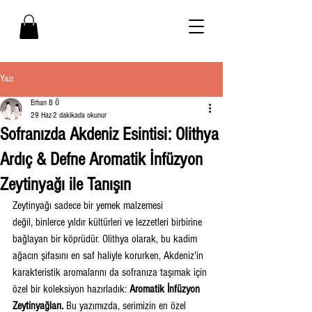
Yazı
Erhan B Ö
29 Haz
2 dakikada okunur
Sofranızda Akdeniz Esintisi: Olithya
Ardıç & Defne Aromatik İnfüzyon
Zeytinyağı ile Tanışın
Zeytinyağı sadece bir yemek malzemesi 
değil, binlerce yıldır kültürleri ve lezzetleri birbirine 
bağlayan bir köprüdür. Olithya olarak, bu kadim 
ağacın şifasını en saf haliyle korurken, Akdeniz'in 
karakteristik aromalarını da sofranıza taşımak için 
özel bir koleksiyon hazırladık: 
Aromatik İnfüzyon 
Zeytinyağları.
 Bu yazımızda, serimizin en özel 