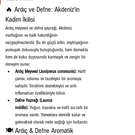
🔥 Ardıç ve Defne: Akdeniz'in 
Kadim İkilisi
Ardıç meyvesi ve defne yaprağı, Akdeniz 
mutfağının ve halk hekimliğinin 
vazgeçilmezleridir. Bu iki güçlü bitki, zeytinyağının 
yumuşak dokusuyla buluştuğunda, hem damakta 
hem de koku duyusunda karmaşık ve zengin bir 
deneyim sunar.
Ardıç Meyvesi (Juniperus communis):
 Hafif 
çamsı, odunsu ve tazeleyici bir aromaya 
sahiptir. Sindirimi destekleyici ve anti-
inflamatuar özellikleriyle bilinir.
Defne Yaprağı (Laurus 
nobilis):
 Yoğun, topraksı ve hafif acı-tatlı bir 
aroması vardır. Yemeklere derinlik katar ve 
geleneksel olarak mide sağlığı için kullanılır.
🍽️ Ardıç & Defne Aromatik 